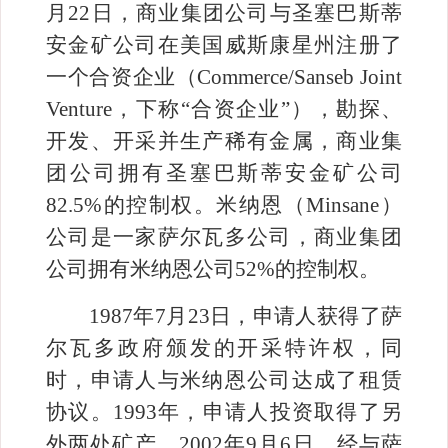
月
22
日，商业集团公司与圣塞巴斯蒂
安金矿公司在美国威斯康星州注册了
一个合资企业（
Commerce/Sanseb Joint
Venture
，下称“合资企业”），勘探、
开发、开采并生产稀有金属，商业集
团公司拥有圣塞巴斯蒂安金矿公司
82.5%
的控制权。米纳恩（
Minsane
）
公司是一家萨尔瓦多公司，商业集团
公司拥有米纳恩公司
52%
的控制权。
1987
年
7
月
23
日，申请人获得了萨
尔瓦多政府颁发的开采特许权，同
时，申请人与米纳恩公司达成了租赁
协议。
1993
年，申请人投资取得了另
外两处矿产。
2002
年
9
月
6
日，经与萨