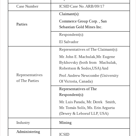
Case Number
ICSID Case No. ARB/09/17
Claimant(s):
Commerce Group Corp. , San
Parties
Sebastian Gold Mines Inc.
Respondent(s):
El Salvador
Representatives of The Claimant(s):
Mr. John E. Machulak,Mr. Eugene
Bykhovsky (both from Machulak,
Robertson & Sodos,USA) And
Representatives
Prof. Andrew Newcombe (University
of The Parties
Of Victoria, Canada)
Representatives of The
Respondent(s):
Mr. Luis Parada, Mr. Derek Smith,
Mr. Tomás Solís, Ms. Erin Argueta
(Dewey & Leboeuf LLP, USA)
Industry
Mining
Administering
ICSID