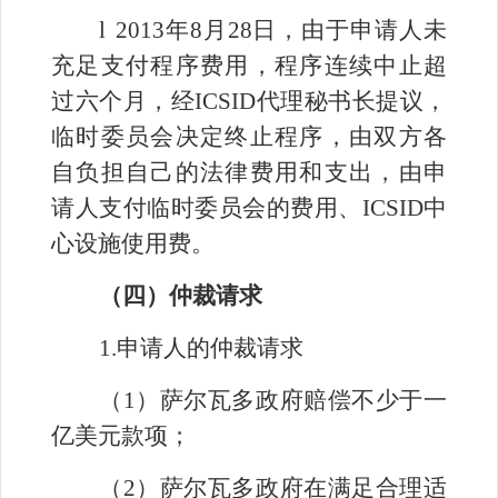
l
2013
年
8
月
28
日，由于申请人未
充足支付程序费用，程序连续中止超
过六个月，经
ICSID
代理秘书长提议，
临时委员会决定终止程序，由双方各
自负担自己的法律费用和支出，由申
请人支付临时委员会的费用、
ICSID
中
心设施使用费。
（四）仲裁请求
1.
申请人的仲裁请求
（
1
）萨尔瓦多政府赔偿不少于一
亿美元款项；
（
2
）萨尔瓦多政府在满足合理适