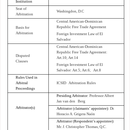
Institution
Seat of
Washingdon, D.C
Arbitration
Central American-Dominican
Republic Free Trade Agreement
Basis for
Arbitration
Foreign Investment Law of El
Salvador
Central American-Dominican
Republic Free Trade Agreement:
Disputed
Art.10; Art.14
Clauses
Foreign Investment Law of El
Salvador: Art.5; Art.6; Art.8
Rules Used in
Arbitral
ICSID Arbitration Rules
Proceedings
Presiding Arbitrator
: Professor Albert
Jan van den Berg
Arbitrator(s)
Arbitrator
(
claimants
’
appointee)
: Dr.
Horacio A. Grigera Naón
Arbitrator
(
Respondent
’
s appointee)
:
Mr. J. Christopher Thomas, Q.C.