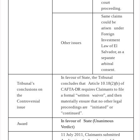
court
proceeding.
Same claims
could be
arisen under
Foreign
Investment
Other issues
Law of El
Salvador, as a
separate
arbitral
consent.
In favour of State, the Tribunal
Tribunal
’
s
concludes that Article 10.18(2)(b) of
conclusions on
CAFTA-DR requires Claimants to file
the
a formal “written waiver”, and then
Controversial
materially ensure that no other legal
issue
proceedings are “initiated” or
“continued”.
In favour of State (Unanimous
Award
Verdict)
11 July 2011, Claimants submitted