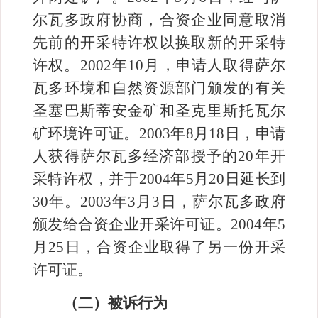
尔瓦多政府协商，合资企业同意取消
先前的开采特许权以换取新的开采特
许权。
2002
年
10
月，申请人取得萨尔
瓦多环境和自然资源部门颁发的有关
圣塞巴斯蒂安金矿和圣克里斯托瓦尔
矿环境许可证。
2003
年
8
月
18
日，申请
人获得萨尔瓦多经济部授予的
20
年开
采特许权，并于
2004
年
5
月
20
日延长到
30
年。
2003
年
3
月
3
日，萨尔瓦多政府
颁发给合资企业开采许可证。
2004
年
5
月
25
日，合资企业取得了另一份开采
许可证。
（二）被诉行为