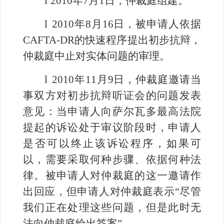
l
2010
年
7
月
1
日，仲裁庭组建。
l
2010
年
8
月
16
日，被申请人依据
CAFTA-DR
的快速程序提出初步抗辩，
仲裁庭中止对实体问题的审理。
l
2010
年
11
月
9
日，仲裁庭邀请当
事双方对初步抗辩听证会的问题发表
意见：当申请人向萨尔瓦多最高法院
提起的诉讼处于审议阶段时，申请人
是否可以终止该诉讼程序，如果可
以，需要采取何种步骤、依据何种法
律。被申请人对仲裁庭的这一邀请作
出回应，但申请人对仲裁庭表示“尽管
我们正在处理这些问题，但是此时无
法向仲裁庭给出答案”。