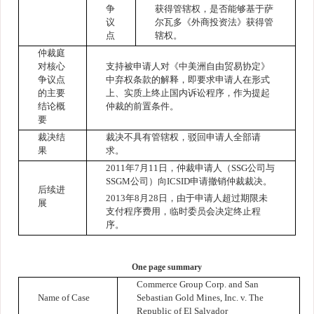
争
获得管辖权，是否能够基于萨
议
尔瓦多《外商投资法》获得管
点
辖权。
仲裁庭
对核心
支持被申请人对《中美洲自由贸易协定》
争议点
中弃权条款的解释，即要求申请人在形式
的主要
上、实质上终止国内诉讼程序，作为提起
结论概
仲裁的前置条件。
要
裁决结
裁决不具有管辖权，驳回申请人全部请
果
求。
2011
年
7
月
11
日，仲裁申请人（
SSG
公司与
SSGM
公司）向
ICSID
申请撤销仲裁裁决。
后续进
2013
年
8
月
28
日
，由于申请人超过期限未
展
支付程序费用，临时委员会决定终止程
序。
One page summary
Commerce Group Corp. and San
Name of Case
Sebastian Gold Mines, Inc.
v. The
Republic of El Salvador