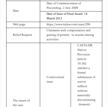
Date of Commencement of
Proceeding: 2 July 2009
Date
Date of Issue of Final Award: 14
March 2011
Web page
https://www.italaw.com/cases/296
Claimants seek compensation and
Relief Request
grating of permits to resume mining
activities.
CAFTA-DR
Waiver
Provision
(article
10.18):
whether a
formal
Controversial
submission of
issue
waiver
suffices
without
materially
discontinuing
The issues of
domestic
the case