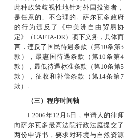
此种政策歧视性地针对外国投资者，
是任意的、不合理的。萨尔瓦多政府
的行为违反了《中美洲自由贸易协
定》（
CAFTA-DR
）项下义务，具体而
言，违反了国民待遇条款（第
10
条第
3
款），最惠国待遇条款（第
10
条第
4
款），最低待遇标准条款（第
10
条第
5
款），征收和补偿条款（第
14
条第
7
款）。
（三）程序时间轴
l
2006
年
12
月
6
日，申请人的律师
向萨尔瓦多最高法院行政法庭提交了
两份申诉书，要求对环境与自然资源