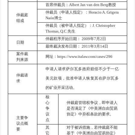
首席仲裁员：
Albert Jan van den Berg
教授
仲裁员（申请人指定）：
Horacio A. Grigera
仲裁庭
Naón
博士
组成
仲裁员（被申请人指定）：
J. Christopher
Thomas, Q.C.
先生
仲裁程序开始日期：
2009
年
7
月
2
日
日期
最终裁决发布日期：
2011
年
3
月
14
日
案件裁
网址：
https://www.italaw.com/cases/296
判来源
申请人请求萨尔瓦多政府赔偿不少于一亿
仲裁请
美元款项，批准申请人恢复其在萨尔瓦多
求
的矿业开采活动。
核
心
仲裁庭管辖权争议，即申请人
争
是否满足了《中美洲自由贸易
议
协定》中弃权条款的要求。
主要争
点
议点概
其
对于被诉措施，若仲裁庭不能
要
它
基于《中美洲自由贸易协定》