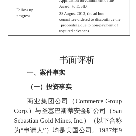
Application for Annulment of the
Award to ICSID.
Follow-up
28 August 2013, the ad hoc
progress
committee ordered to discontinue the
proceeding due to non-payment of
required advances.
书面评析
一、案件事实
（一）投资事实
商业集团公司
（
Commerce Group
Corp.
）与圣塞巴斯蒂安金矿公司
（
San
Sebastian Gold Mines, Inc.
）（以下合称
为“申请人
”
）均是美国公司。
1987
年
9