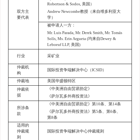
Robertson & Sodos,
美国）
双方主
Andrew Newcombe
教授（来自维多利亚大
要代表
学）
被申请人一方：
Mr. Luis Parada, Mr. Derek Smith, Mr. Tomás
Solís, Ms. Erin Argueta (
均来自
Dewey &
Leboeuf LLP,
美国
)
行业
采矿业
仲裁机
国际投资争端解决中心（
ICSID
）
构
仲裁地
美国华盛顿特区
《中美洲自由贸易协定》
仲裁依
据
《萨尔瓦多外商投资法》
《中美洲自由贸易协定》第
10
条、第
14
条
所涉条
《萨尔瓦多外商投资法》
第
5
条、第
6
条、
款
第
8
条
适用的
仲裁规
国际投资争端解决中心仲裁规则
则