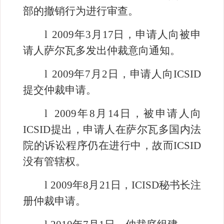
部的撤销行为进行审查。
l
2009
年
3
月
17
日，申请人向被申
请人萨尔瓦多发出仲裁意向通知。
l
2009
年
7
月
2
日
，申请人向
ICSID
提交仲裁申请。
l
2009
年
8
月
14
日，被申请人向
ICSID
提出，申请人在萨尔瓦多国内法
院的诉讼程序仍在进行中，故而
ICSID
没有管辖权。
l
2009
年
8
月
21
日，
ICISD
秘书长注
册仲裁申请。