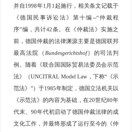
并自
1998
年
1
月
1
起施行，相关条文记载于
《德国民事诉讼法》第十编
--“
仲裁程
序
”
编，共计
42
条。在《仲裁法》实施之
前，德国仲裁的法律渊源主要是德国联邦
最高法院（
Bundesgerichtshof
）的司法判
例。随着《联合国国际贸易法委员会示范
法》（
UNCITRAL Model Law
，下称
“
《示
范法》
”
）于
1985
年制定，德国立法机关以
《示范法》的内容为基础，在
20
世纪
80
年
代末、
90
年代初启动了德国仲裁法律的成
文化工作，并最终形成了运行至今的《仲